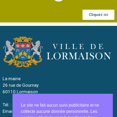
Cliquez ici
La mairie
26 rue de Gournay
60110 Lormaison
Tél. : 03.44.52.10.90
Le site ne fait aucun suivi publicitaire et ne
Email :
lormaison.mairie@wanadoo.fr
collecte aucune donnée personnelle. Les